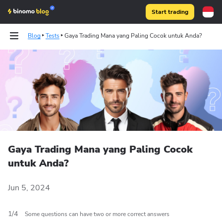
Start trading
Blog
Tests
Gaya Trading Mana yang Paling Cocok untuk Anda?
Binomo on Telegram
Binomo on Telegram
Gaya Trading Mana yang Paling Cocok
untuk Anda?
Jun 5, 2024
1
/
4
Some questions can have two or more correct answers