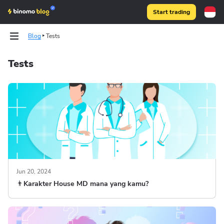
Start trading
Blog
Tests
Tests
Binomo on Telegram
Binomo on Telegram
Jun 20, 2024
👨‍Karakter House MD mana yang kamu?