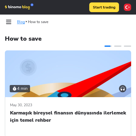
Start trading
Blog
How to save
How to save
Tests
Tests
Articles
Articles
Binomo on Telegram
Binomo on Telegram
4 min
May 30, 2023
Karmaşık bireysel finansın dünyasında ilerlemek
için temel rehber