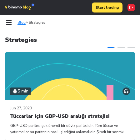
Start trading
Blog
Strategies
Strategies
Tests
Tests
Articles
Articles
Binomo on Telegram
Binomo on Telegram
5 min
Jun 27, 2023
Tüccarlar için GBP-USD aralığı stratejisi
GBP-USD paritesi çok önemli bir döviz paritesidir. Tüm tüccar ve
yatırımcılar bu paritenin nasıl işlediğini anlamalıdır. Şimdi bir sonraki
işleminizde kullanmak için bu paritenin nasıl işlediğine dair bilgiler